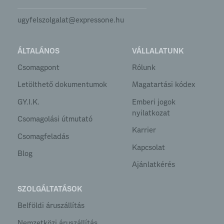
ugyfelszolgalat@expressone.hu
ÁLTALÁNOS
VÁLLALATUNK
Csomagpont
Rólunk
Letölthető dokumentumok
Magatartási kódex
GY.I.K.
Emberi jogok
nyilatkozat
Csomagolási útmutató
Karrier
Csomagfeladás
Kapcsolat
Blog
Ajánlatkérés
SZOLGÁLTATÁSOK
Belföldi áruszállítás
Nemzetközi áruszállítás