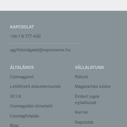
KAPCSOLAT
+36 1 8 777 400
ugyfelszolgalat@expressone.hu
ÁLTALÁNOS
VÁLLALATUNK
Csomagpont
Rólunk
Letölthető dokumentumok
Magatartási kódex
GY.I.K.
Emberi jogok
nyilatkozat
Csomagolási útmutató
Karrier
Csomagfeladás
Kapcsolat
Blog