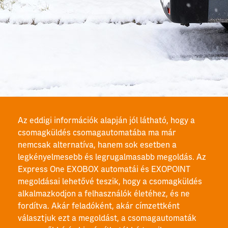
Az eddigi információk alapján jól látható, hogy a
csomagküldés csomagautomatába ma már
nemcsak alternatíva, hanem sok esetben a
legkényelmesebb és legrugalmasabb megoldás. Az
Express One EXOBOX automatái és EXOPOINT
megoldásai lehetővé teszik, hogy a csomagküldés
alkalmazkodjon a felhasználók életéhez, és ne
fordítva. Akár feladóként, akár címzettként
választjuk ezt a megoldást, a csomagautomaták