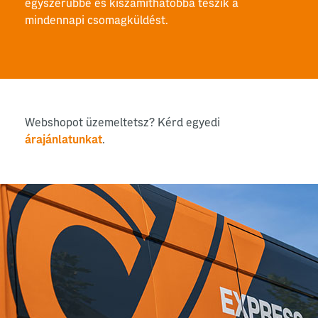
egyszerűbbé és kiszámíthatóbbá teszik a
mindennapi csomagküldést.
Webshopot üzemeltetsz? Kérd egyedi
árajánlatunkat
.