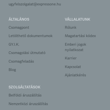
ugyfelszolgalat@expressone.hu
ÁLTALÁNOS
VÁLLALATUNK
Csomagpont
Rólunk
Letölthető dokumentumok
Magatartási kódex
GY.I.K.
Emberi jogok
nyilatkozat
Csomagolási útmutató
Karrier
Csomagfeladás
Kapcsolat
Blog
Ajánlatkérés
SZOLGÁLTATÁSOK
Belföldi áruszállítás
Nemzetközi áruszállítás