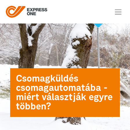
Csomagküldés
csomagautomatába -
miért választják egyre
többen?