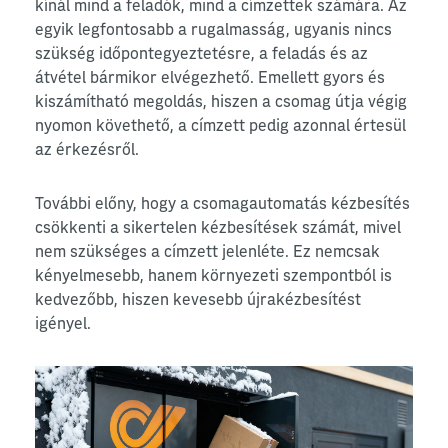
kínál mind a feladók, mind a címzettek számára. Az
egyik legfontosabb a rugalmasság, ugyanis nincs
szükség időpontegyeztetésre, a feladás és az
átvétel bármikor elvégezhető. Emellett gyors és
kiszámítható megoldás, hiszen a csomag útja végig
nyomon követhető, a címzett pedig azonnal értesül
az érkezésről.
További előny, hogy a csomagautomatás kézbesítés
csökkenti a sikertelen kézbesítések számát, mivel
nem szükséges a címzett jelenléte. Ez nemcsak
kényelmesebb, hanem környezeti szempontból is
kedvezőbb, hiszen kevesebb újrakézbesítést
igényel.