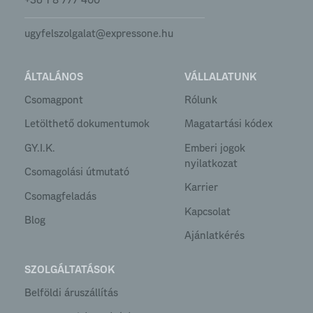
+36 1 8 777 400
ugyfelszolgalat@expressone.hu
ÁLTALÁNOS
VÁLLALATUNK
Csomagpont
Rólunk
Letölthető dokumentumok
Magatartási kódex
GY.I.K.
Emberi jogok
nyilatkozat
Csomagolási útmutató
Karrier
Csomagfeladás
Kapcsolat
Blog
Ajánlatkérés
SZOLGÁLTATÁSOK
Belföldi áruszállítás